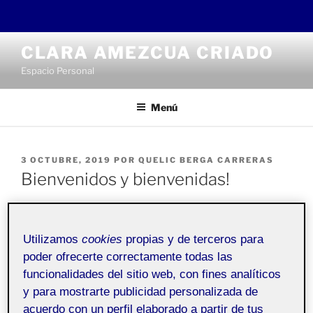
Saltar
CLARA AMEZCUA CRIADO
al
Espacio Personal
contenido
Menú
PUBLICADO
3 OCTUBRE, 2019
POR
QUELIC BERGA CARRERAS
EL
Bienvenidos y bienvenidas!
Pública
Utilizamos
cookies
propias y de terceros para
poder ofrecerte correctamente todas las
Bienvenidos a mi
Folio
personal. Esta entrada se ha
funcionalidades del sitio web, con fines analíticos
generado automáticamente, y sirve para explicar la
y para mostrarte publicidad personalizada de
plataforma académica de portafolios.
acuerdo con un perfil elaborado a partir de tus