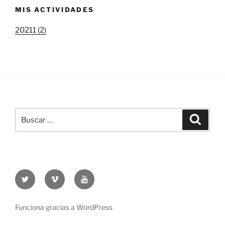
MIS ACTIVIDADES
20211 (2)
Buscar
Buscar
por:
Twitter
Vimeo
Youtube
UOC
UOC
UOC
universidad
universidad
universitat
Funciona gracias a WordPress