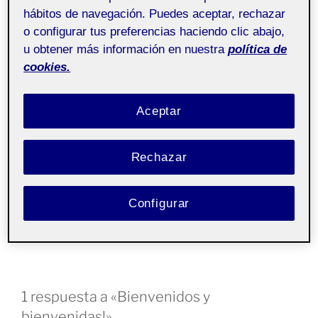
hábitos de navegación. Puedes aceptar, rechazar
Folio es
una plataforma académica
, desarrollada por la
o configurar tus preferencias haciendo clic abajo,
UOC y basada en WordPress para permitir a la
u obtener más información en nuestra
política de
comunidad académica interactuar de forma rica y
cookies.
abierta. Permite presentar trabajos en el aula, al
profesorado, a la comunidad o en abierto.
Aceptar
Es probable que en este espacio haya contenidos que
no sean visibles si no formas parte de la comunidad
Rechazar
académica hasta que no entres en el
Campus
accediendo
a Folio
.
Configurar
Si se trata de tu espacio personal, puedes
entrar
para
comenzar a editarlo!
1 respuesta a «Bienvenidos y
bienvenidas!»